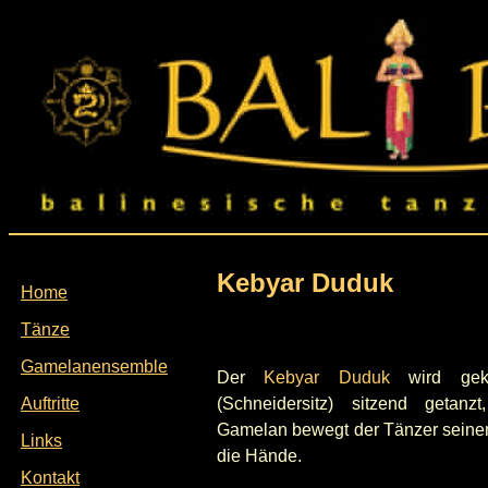
Kebyar Duduk
Home
Tänze
Gamelanensemble
Der
Kebyar Duduk
wird gekr
(Schneidersitz) sitzend getanz
Auftritte
Gamelan bewegt der Tänzer seine
Links
die Hände.
Kontakt